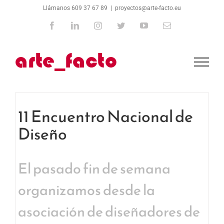
Saltar
Llámanos 609 37 67 89
|
proyectos@arte-facto.eu
al
Facebook
LinkedIn
Instagram
Twitter
YouTube
Correo
electrónico
contenido
11 Encuentro Nacional de
Diseño
El pasado fin de semana
organizamos desde la
asociación de diseñadores de