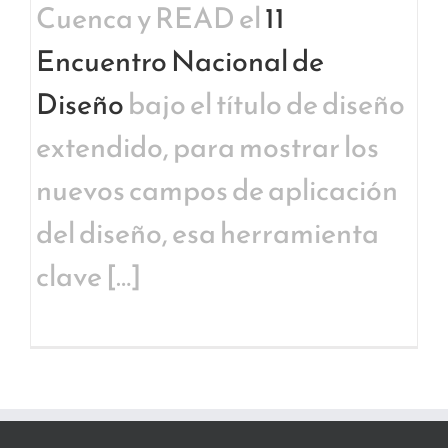
Cuenca y READ el
11
Encuentro Nacional de
Diseño
bajo el título de diseño
extendido, para mostrar los
nuevos campos de aplicación
del diseño, esa herramienta
clave […]